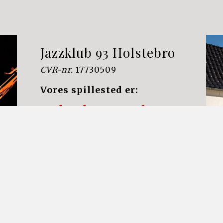
Jazzklub 93 Holstebro
CVR-nr. 
17730509
Vores spillested er:
Kulturhuset Laden
Brogårdsvej 4 7500 
Holstebro