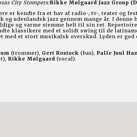
sas City Stompers:
Rikke Mølgaard Jazz Group (D
e er kendte fra et hav af radio-, tv-, teater og fe
k og udenlandsk jazz gennem mange år. I denne 
dige og varme stemme helt til sin ret. Repertoire
ndte klassikere med et solidt swing til de latinam
t med et stort musikalsk overskud. Lyden er god 
rrum
 (trommer), 
Gert Rostock
 (bas), 
Palle Juul 
Ha
t), 
Rikke Mølgaard
 (vocal).