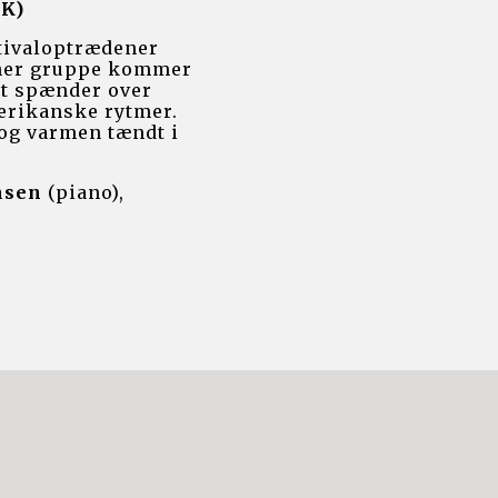
K) 
stivaloptrædener 
her gruppe kommer 
t spænder over 
erikanske rytmer. 
og varmen tændt i 
nsen
 (piano), 