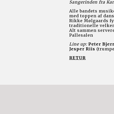
Sangerinden fra Kan
Alle bandets musiker
med toppen af dans
Rikke Mølgaards fyl
traditionelle velke
Alt sammen servere
Pallesalen
Line up:
Peter Bje
Jesper Riis
 (trumpe
RETUR