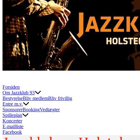
Forsiden
Om Jazzklub 93
Bestyrelse
Bliv medlem
Bliv frivillig
Entre m.v.
Sponsorer
Booking
Vedtægter
Spilleplan
Koncerter
E-mailliste
Facebook