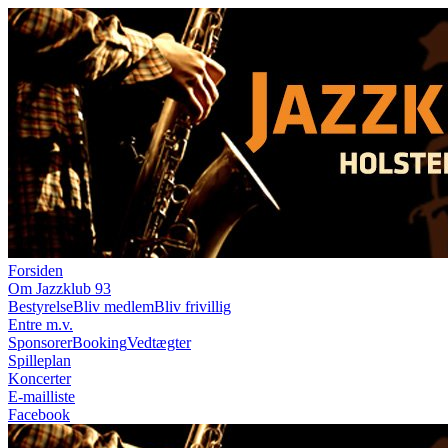
Forsiden
Om Jazzklub 93
Bestyrelse
Bliv medlem
Bliv frivillig
Entre m.v.
Sponsorer
Booking
Vedtægter
Spilleplan
Koncerter
E-mailliste
Facebook